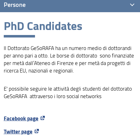
Persone
PhD Candidates
Collegio docenti
Advisory Board
Il Dottorato GeSoRAFA ha un numero medio di dottorandi
PhD Candidates
per anno pari a otto. Le borse di dottorato sono finanziate
Dottori di Ricerca
per metà dall’Ateneo di Firenze e per metà da progetti di
ricerca EU, nazionali e regionali.
Premi
E' possibile seguire le attività degli studenti del dottorato
GeSoRAFA attraverso i loro social networks
Facebook page
Twitter page