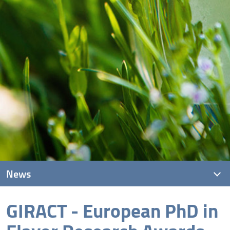
News
GIRACT - European PhD in
News recenti
Archivio