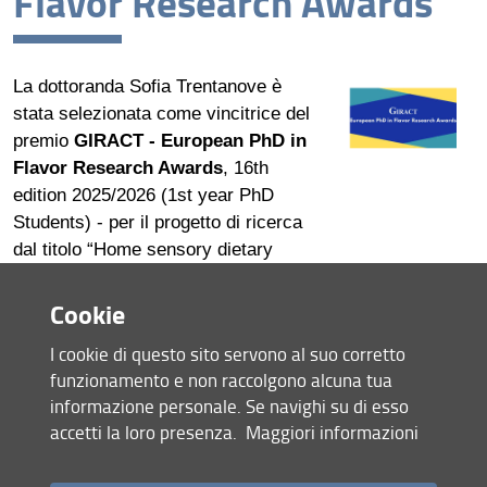
Flavor Research Awards
La dottoranda Sofia Trentanove è
stata selezionata come vincitrice del
premio
GIRACT
- European PhD in
Flavor Research Awards
, 16th
edition 2025/2026 (1st year PhD
Students) - per il progetto di ricerca
dal titolo “Home sensory dietary
patterns and the acceptability of
school meals: the role of parental
Cookie
and child individual variables”. Giract
I cookie di questo sito servono al suo corretto
Award è un programma innovativo
funzionamento e non raccolgono alcuna tua
che promuove la ricerca sul flavor
informazione personale. Se navighi su di esso
tra i dottorandi delle università e
accetti la loro presenza.
Maggiori informazioni
degli istituti europei, in
collaborazione con sponsor