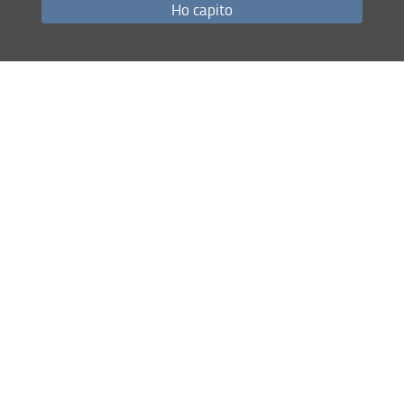
industriali.
Ho capito
17 Dicembre 2025
Condividi
Mappa del sito
RSS feed
Privacy
Note Legali
Accessibilità e usabilità
Monitoraggio
Area personale